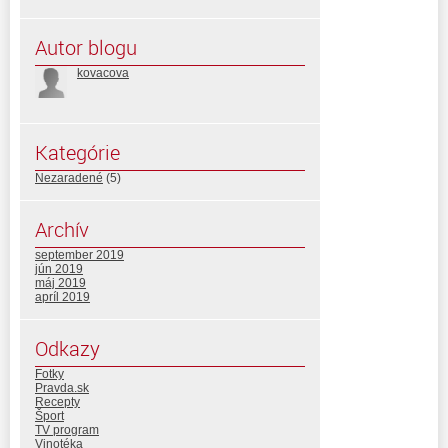
Autor blogu
kovacova
Kategórie
Nezaradené
(5)
Archív
september 2019
jún 2019
máj 2019
apríl 2019
Odkazy
Fotky
Pravda.sk
Recepty
Šport
TV program
Vinotéka