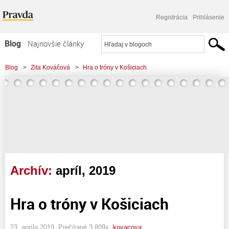
Registrácia
Prihlásenie
Blog
Najnovšie články
Najčítanejšie články
Blog
>
Zita Kováčová
>
Hra o tróny v Košiciach
Najkomentovanejšie články
Zoznam blogov
Komerčné blogy
Archív:
apríl, 2019
Hra o tróny v Košiciach
23. apríla 2019, Prečítané 3 809x,
kovacova