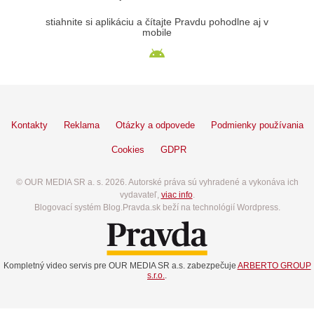
stiahnite si aplikáciu a čítajte Pravdu pohodlne aj v
mobile
Kontakty
Reklama
Otázky a odpovede
Podmienky používania
Cookies
GDPR
© OUR MEDIA SR a. s. 2026. Autorské práva sú vyhradené a vykonáva ich
vydavateľ,
viac info
.
Blogovací systém Blog.Pravda.sk beží na technológií Wordpress.
Kompletný video servis pre OUR MEDIA SR a.s. zabezpečuje
ARBERTO GROUP
s.r.o.
.