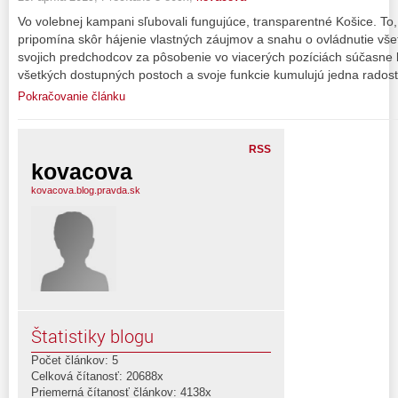
Vo volebnej kampani sľubovali fungujúce, transparentné Košice. To,
pripomína skôr hájenie vlastných záujmov a snahu o ovládnutie všetk
svojich predchodcov za pôsobenie vo viacerých pozíciách súčasne kr
všetkých dostupných postoch a svoje funkcie kumulujú jedna radosť
Pokračovanie článku
RSS
kovacova
kovacova.blog.pravda.sk
Štatistiky blogu
Počet článkov: 5
Celková čítanosť: 20688x
Priemerná čítanosť článkov: 4138x